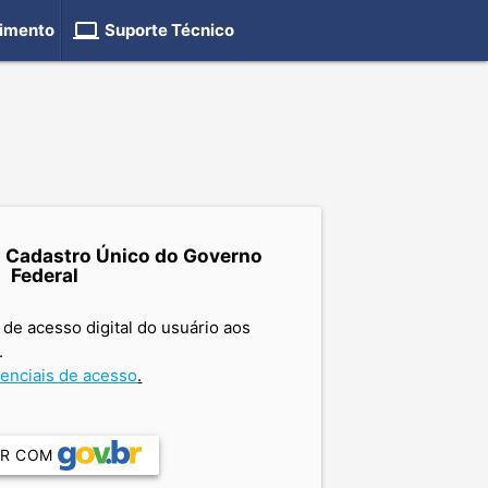
computer
imento
Suporte Técnico
o Cadastro Único do Governo
Federal
 de acesso digital do usuário aos
.
enciais de acesso
.
AR COM