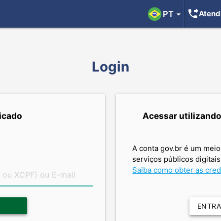
phone_forwarded
PT
Atend
arrow_drop_down
Login
icado
Acessar utilizand
A conta gov.br é um meio
serviços públicos digitais
Saiba como obter as cred
ENTR