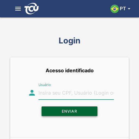
menu
PT
arrow_drop_down
Login
Acesso identificado
Usuário
person
ENVIAR